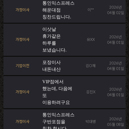
통인익스프레스
2026년
가정이사
해운대점
이**
04월 02일
칭찬드립니다.
이삿날
휴가같은
2026년
가정이사
유XX
04월 01일
하루를
보냈습니다.
포장이사
2026년
기업이전
김O재
04월 01일
내돈내산
VIP점에서
했는데, 다음에
2026년
가정이사
김진X
04월 01일
또
이용하려구요
통인익스프레스
2026년
가정이사
구반포점을
박대병
05월 08일
칭찬 합시다