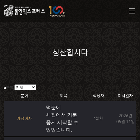
칭찬합시다
분야
분야
제목
작성자
이사일자
덕분에
새집에서 기분
2026년
가정이사
*철환
05월 11일
좋게 시작할 수
있었습니다.