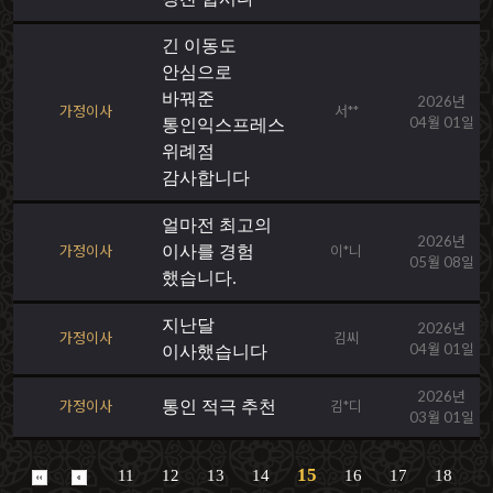
긴 이동도
안심으로
바꿔준
2026년
가정이사
서**
04월 01일
통인익스프레스
위례점
감사합니다
얼마전 최고의
2026년
가정이사
이사를 경험
이*니
05월 08일
했습니다.
지난달
2026년
가정이사
김씨
04월 01일
이사했습니다
2026년
가정이사
통인 적극 추천
김*디
03월 01일
15
11
12
13
14
16
17
18