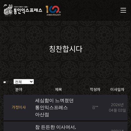
칭찬합시다
분야
분야
제목
작성자
이사일자
세심함이 느껴졌던
2026년
가정이사
통인익스프레스
김**
04월 03일
아산점
참 든든한 이사여서,