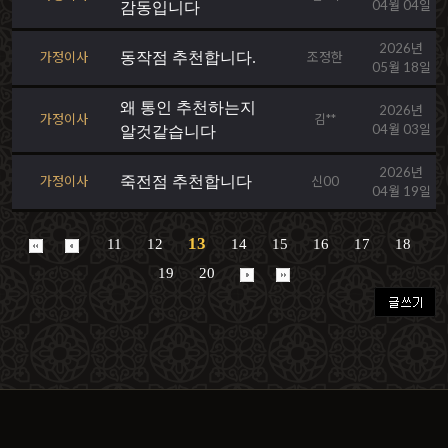
04월 04일
감동입니다
2026년
가정이사
동작점 추천합니다.
조정한
05월 18일
왜 통인 추천하는지
2026년
가정이사
김**
04월 03일
알것같습니다
2026년
가정이사
죽전점 추천합니다
신00
04월 19일
13
11
12
14
15
16
17
18
19
20