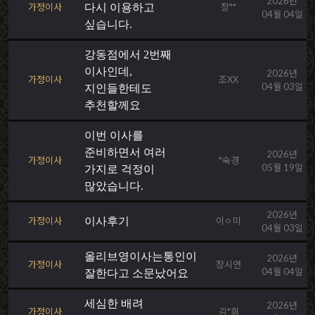
2026년
가정이사
다시 이용하고
장**
04월 04일
싶습니다.
강동점에서 2번째
이사인데,
2026년
가정이사
조XX
04월 03일
지인들한테도
추천할께요
이번 이사를
준비하면서 여러
2026년
가정이사
*숙경
05월 19일
가지로 걱정이
많았습니다.
2026년
가정이사
이사후기
이ㅇ미
04월 03일
올리브영이사는통인이
2026년
가정이사
장시연
04월 04일
잘한다고 소문났어요
세심한 배려
2026년
가정이사
김*회