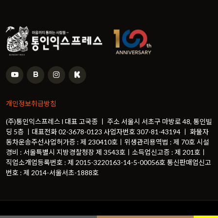
개인정보취급방침
(주)통인익스프레스 l 대표 고국종 ㅣ 주소 서울시 서초구 마방로 48, 통인빌
딩 5층 ㅣ대표전화 02-3678-0123 사업자번호 307-81-43194 ㅣ 화물자
동차운송주선사업허가증 : 제 230410호ㅣ위생관리용역법 : 제 70호 시설
경비 : 서울특별시 지방경찰청장 제 3543호ㅣ소득업신고증 : 제 201호ㅣ
직업소개업등록번호 : 제 2015-3220163-14-5-00056호 통신판매업신고
번호 : 제 2014-서울서초-1888호