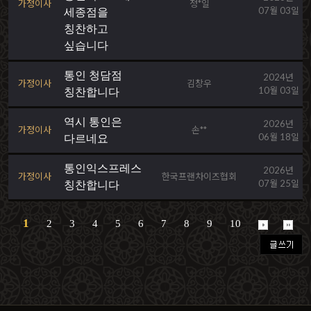
가정이사
정*일
07월 03일
세종점을
칭찬하고
싶습니다
통인 청담점
2024년
가정이사
김창우
10월 03일
칭찬합니다
역시 통인은
2026년
가정이사
손**
06월 18일
다르네요
통인익스프레스
2026년
가정이사
한국프랜차이즈협회
07월 25일
칭찬합니다
1
2
3
4
5
6
7
8
9
10