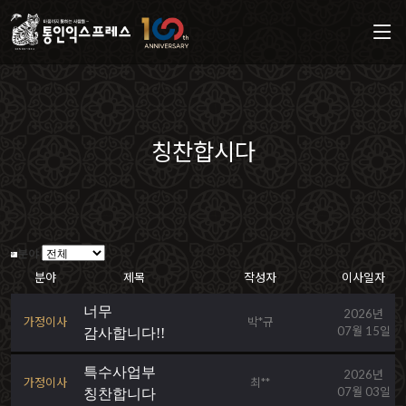
칭찬합시다
분야
분야
제목
작성자
이사일자
너무
2026년
가정이사
박*규
07월 15일
감사합니다!!
특수사업부
2026년
가정이사
최**
07월 03일
칭찬합니다