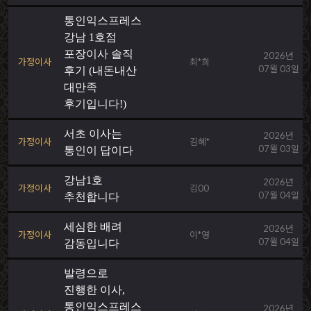
통인익스프레스
강남 1호점
포장이사 솔직
2026년
가정이사
최*희
07월 03일
후기 (내돈내산
대만족
후기입니다!)
서초 이사는
2026년
가정이사
김혜*
07월 03일
통인이 답이다
강남1호
2026년
가정이사
김00
07월 04일
추천합니다
세심한 배려
2026년
가정이사
이*영
07월 04일
감동입니다
발령으로
진행한 이사,
통인익스프레스
2026년