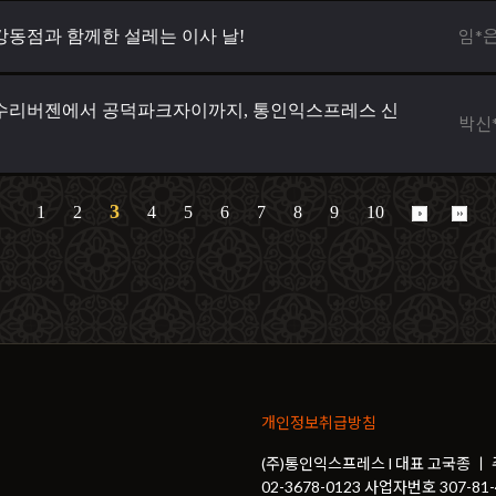
임*
동점과 함께한 설레는 이사 날!
수리버젠에서 공덕파크자이까지, 통인익스프레스 신
박신
3
1
2
4
5
6
7
8
9
10
개인정보취급방침
(주)통인익스프레스 l 대표 고국종 ㅣ
02-3678-0123 사업자번호 307-