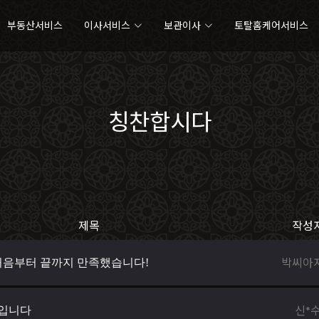
부동산서비스
이사서비스
보관이사
토탈홈케어서비스
칭찬합시다
제목
작성
박씨아
 처음부터 끝까지 만족했습니다!
신*
동입니다