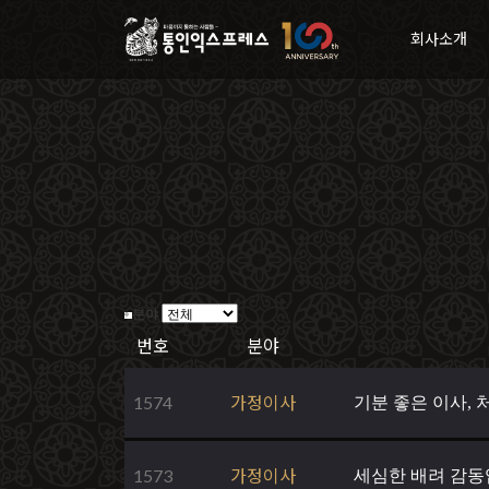
회사소개
분야
번호
분야
1574
가정이사
기분 좋은 이사,
1573
가정이사
세심한 배려 감