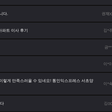
권재X
니다.
김*
아파트 이사 후기
금**
이*
이렇게 만족스러울 수 있네요! 통인익스프레스 서초양
이*
김0
니다