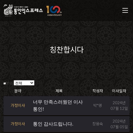
칭찬합시다
분야
분야
제목
작성자
이사일자
너무 만족스러웠던 이사
2024년
가정이사
박*영
07월 12일
통인!
2024년
가정이사
통인 감사드립니다.
장용숙
07월 05일