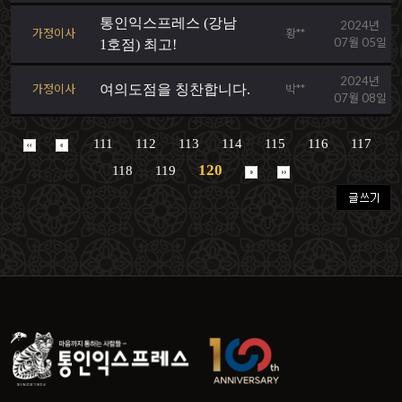
통인익스프레스 (강남
2024년
가정이사
황**
07월 05일
1호점) 최고!
2024년
가정이사
여의도점을 칭찬합니다.
박**
07월 08일
111
112
113
114
115
116
117
120
118
119