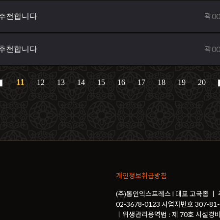
곽0
 추천합니다
곽0
 추천합니다
11
12
13
14
15
16
17
18
19
20
개인정보취급방침
(주)통인익스프레스 l 대표 고국종 ㅣ
02-3678-0123 사업자번호 307-
ㅣ위생관리용역법 : 제 70호 시설경비