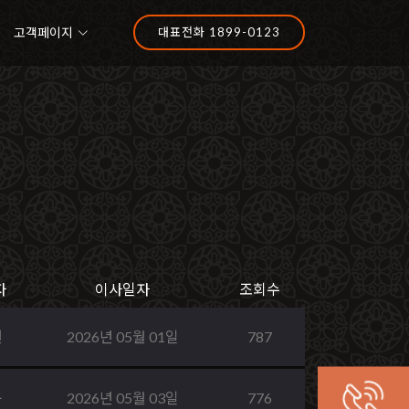
고객페이지
대표전화 1899-0123
자
이사일자
조회수
현
2026년 05월 01일
787
규
2026년 05월 03일
776