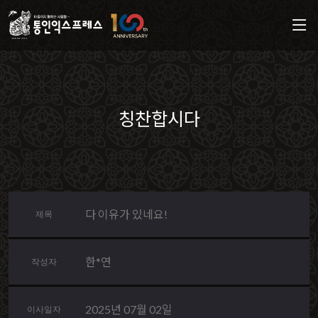
칭찬합시다
다 이유가 있네요!
제목
한*연
작성자
2025년 07월 02일
이사일자