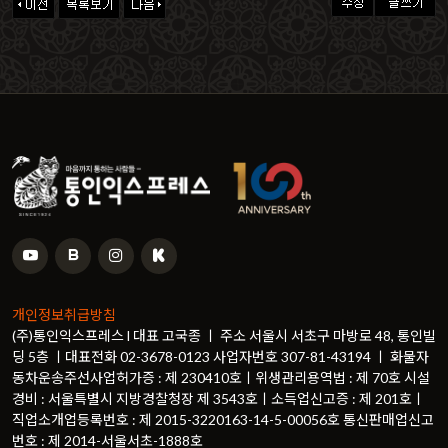
개인정보취급방침
(주)통인익스프레스 l 대표 고국종 ㅣ 주소 서울시 서초구 마방로 48, 통인빌
딩 5층 ㅣ대표전화 02-3678-0123 사업자번호 307-81-43194 ㅣ 화물자
동차운송주선사업허가증 : 제 230410호ㅣ위생관리용역법 : 제 70호 시설
경비 : 서울특별시 지방경찰청장 제 3543호ㅣ소득업신고증 : 제 201호ㅣ
직업소개업등록번호 : 제 2015-3220163-14-5-00056호 통신판매업신고
번호 : 제 2014-서울서초-1888호