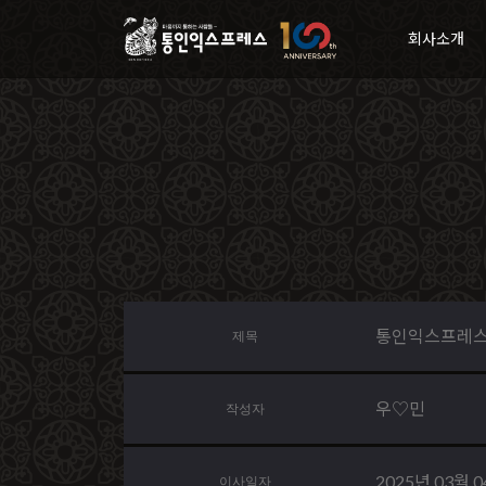
회사소개
통인익스프레스
제목
우♡민
작성자
2025년 03월 
이사일자