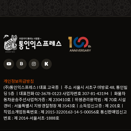
개인정보취급방침
(주)통인익스프레스 l 대표 고국종 ㅣ 주소 서울시 서초구 마방로 48, 통인빌
딩 5층 ㅣ대표전화 02-3678-0123 사업자번호 307-81-43194 ㅣ 화물자
동차운송주선사업허가증 : 제 230410호ㅣ위생관리용역법 : 제 70호 시설
경비 : 서울특별시 지방경찰청장 제 3543호ㅣ소득업신고증 : 제 201호ㅣ
직업소개업등록번호 : 제 2015-3220163-14-5-00056호 통신판매업신고
번호 : 제 2014-서울서초-1888호