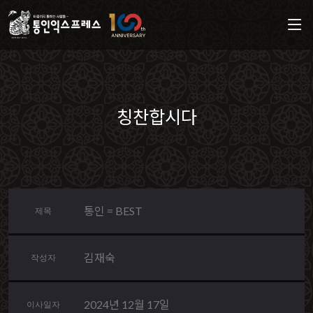
칭찬합시다
통인 = BEST
제목
김재숙
작성자
2024년 12월 17일
이사일자