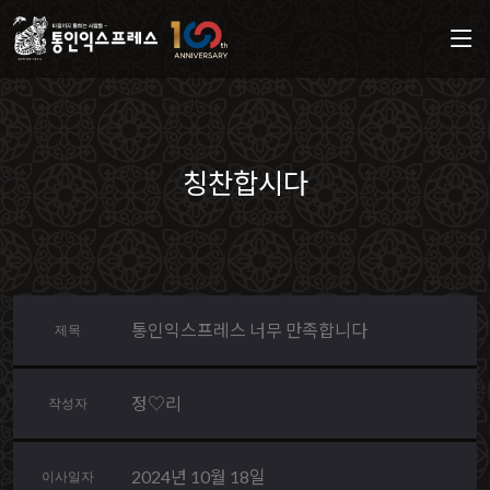
칭찬합시다
통인익스프레스 너무 만족합니다
제목
정♡리
작성자
2024년 10월 18일
이사일자