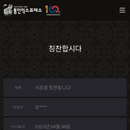
칭찬합시다
서초점 칭찬합니다
제목
강****
작성자
2023년 04월 08일
이사일자