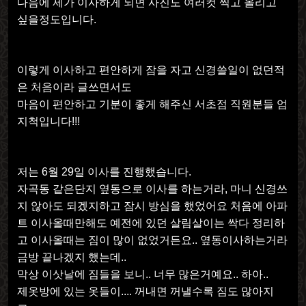
다음에 제가 이사하게 되면 사진도 여러컷 찍고 올리고
싶을정도입니다
.
이렇게 이사하고 편안하게 잠을 자고 신경쓸일이 없던적
은 처음이라 글쓰면서도
마음이 편안하고 기분이 좋게 해주신 서초점 직원분들 엄
지척입니다
!!!
저는
6
월
29
일 이사를 진행했습니다
.
자곡동 같은단지 옆동으로 이사를 하는거라
,
마니 신경쓰
지 않아도 되겠지하고 잠시 방심을 했었어요 처음에 아파
트 이사올때만해도 예전에 있던 살림살이는 싹다 정리하
고 이사올때는 짐이 많이 없었거든요
..
옆동이사하는거라
금방 끝나겠지 했는데
..
막상 이삿날에 짐들을 보니
..
너무 많은거예요
..
하아
..
제옷방에 있는 옷들이
....
꺼내면 꺼낼수록 짐도 많아지