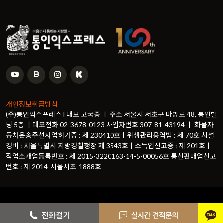
개인정보취급방침
(주)통인익스프레스 l 대표 고국종 ㅣ 주소 서울시 서초구 마방로 48, 통인빌
딩 5층 ㅣ대표전화 02-3678-0123 사업자번호 307-81-43194 ㅣ 화물자
동차운송주선사업허가증 : 제 230410호ㅣ위생관리용역법 : 제 70호 시설
경비 : 서울특별시 지방경찰청장 제 3543호ㅣ소득업신고증 : 제 201호ㅣ
직업소개업등록번호 : 제 2015-3220163-14-5-00056호 통신판매업신고
번호 : 제 2014-서울서초-1888호
© Copyright
통인익스프레스
. All Rights Reserved
카카