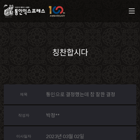
칭찬합시다
통인으로 결정했는데 참 잘한 결정
제목
박정**
작성자
2023년 03월 02일
이사일자