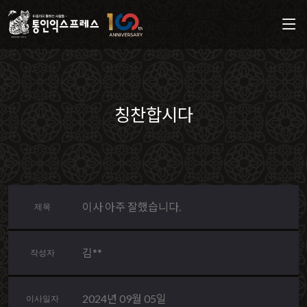
칭찬합시다
이사 아주 잘했습니다.
제목
김**
작성자
2024년 09월 05일
이사일자