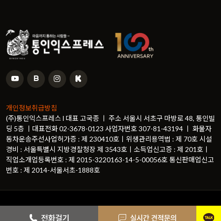
개인정보취급방침
(주)통인익스프레스 l 대표 고국종 ㅣ 주소 서울시 서초구 마방로 48, 통인빌
딩 5층 ㅣ대표전화 02-3678-0123 사업자번호 307-81-43194 ㅣ 화물자
동차운송주선사업허가증 : 제 230410호ㅣ위생관리용역법 : 제 70호 시설
경비 : 서울특별시 지방경찰청장 제 3543호ㅣ소득업신고증 : 제 201호ㅣ
직업소개업등록번호 : 제 2015-3220163-14-5-00056호 통신판매업신고
번호 : 제 2014-서울서초-1888호
© Copyright
통인익스프레스
. All Rights Reserved
카카