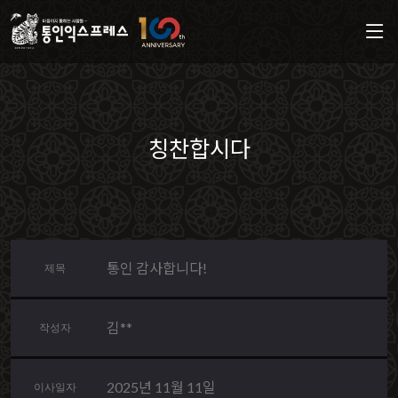
칭찬합시다
통인 감사합니다!
제목
김**
작성자
2025년 11월 11일
이사일자