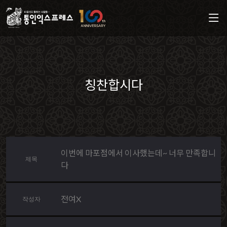
칭찬합시다
이번에 마포점에서 이사했는데~ 너무 만족합니
제목
다
전여X
작성자