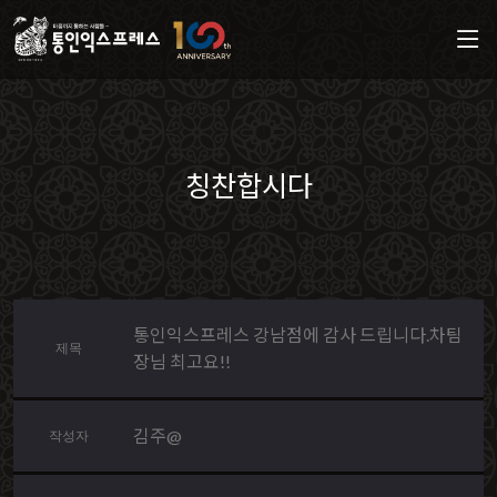
칭찬합시다
통인익스프레스 강남점에 감사 드립니다.차팀
제목
장님 최고요!!
김주@
작성자