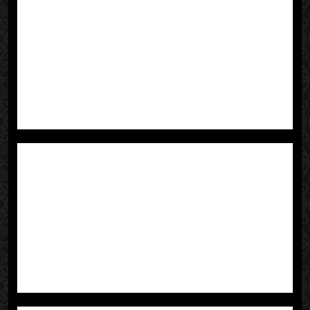
조심스럽게 다루어주시는 모습은 정말 감동적이었습니
다. 혹여나 흠집이 생길까 마음 졸였던 제 염려가 무색할
정도로 세심한 포장과 안전한 운반 덕분에 모든 물건이
새집에 온전히 도착했습니다. 신속하면서도 정확하게 짐
을 정리하고 배치해주시는 팀원분들의 팀워크 또한 인상
깊었습니다. 지치실 법도 한데 시종일관 밝은 미소와 유
쾌한 분위기로 고된 이사 작업을 이끌어가시는 모습에 큰
감동을 받았습니다.
무엇보다 함께 진행했던 입주 청소 서비스는 정말 '최
고'라는 말로도 부족할 만큼 완벽했습니다. 이사하면서
생긴 먼지나 잔여물 없이, 구석구석 손길이 닿지 않은 곳
없이 깨끗하게 마무리해주셔서, 마치 새집이 아닌 호텔에
입주하는 듯한 상쾌하고 청결한 기분을 느낄 수 있었습니
다. 청소가 끝난 공간을 확인하며 정말 놀라움과 감사함
이 동시에 밀려왔습니다. 덕분에 이사 후 바로 편안하고
쾌적한 환경에서 휴식을 취할 수 있었고, 새 보금자리에
서의 첫날밤이 더욱 기분 좋았습니다.