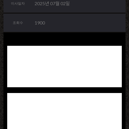
2025년 07월 02일
이사일자
1900
조회수
안녕하세요, 통인익스프레스 강남1호점 덕분에 지난달
관악구에서 서초 메이플자이로의 이사를 정말 만족스럽
게 마무리할 수 있었던 고객입니다. 이사를 앞두고 여러
모로 신경 쓸 일이 많아 걱정이 앞섰는데, 통인익스프레
스 덕분에 모든 과정이 기대 이상으로 순조롭고 완벽했습
니다.
이사 당일, 저희 집에 방문해주신 강남1호점 팀장님과 팀
원분들의 첫인상부터가 남달랐습니다. 체계적인 작업 지
시와 프로페셔널한 손길로 꼼꼼하게 물건들을 포장해주
시는 모습에 깊은 신뢰를 느꼈습니다. 특히 소중하게 보
관해온 가구들과 섬세한 물품들을 마치 본인의 것인 양