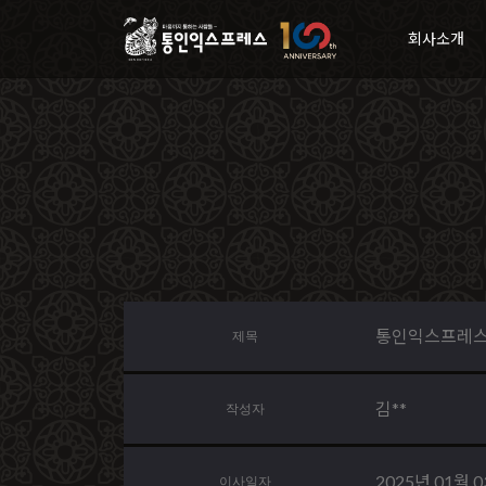
회사소개
통인익스프레스
제목
김**
작성자
2025년 01월 
이사일자