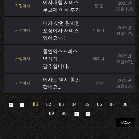
이사대행 서비스
2025년
가정이사
정*운
03월 11일
무브제 이용 후기
내가 찾던 완벽한
2025년
가정이사
포장이사 서비스
임윤미
04월 22일
였어요~~!
통인익스프레스
2025년
가정이사
역삼점
혜이니
03월 07일
강추입니다.
이사는 역시 통인
2025년
가정이사
이*규
04월 25일
같네요....
81
82
83
84
85
86
87
88
89
90