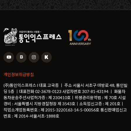
개인정보취급방침
(주)통인익스프레스 l 대표 고국종 ㅣ 주소 서울시 서초구 마방로 48, 통인빌
딩 5층 ㅣ대표전화 02-3678-0123 사업자번호 307-81-43194 ㅣ 화물자
동차운송주선사업허가증 : 제 230410호ㅣ위생관리용역법 : 제 70호 시설
경비 : 서울특별시 지방경찰청장 제 3543호ㅣ소득업신고증 : 제 201호ㅣ
직업소개업등록번호 : 제 2015-3220163-14-5-00056호 통신판매업신고
번호 : 제 2014-서울서초-1888호