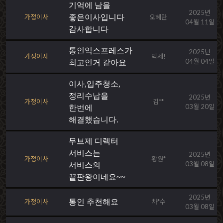
기억에 남을
2025년
가정이사
좋은이사입니다
오혜란
04월 11일
감사합니다
통인익스프레스가
2025년
가정이사
박세!
04월 04일
최고인거 같아요
이사,입주청소,
정리수납을
2025년
가정이사
김**
03월 20일
한번에
해결했습니다.
무브제 디렉터
서비스는
2025년
가정이사
황원*
03월 08일
서비스의
끝판왕이네요~~
2025년
가정이사
통인 추천해요
차*수
03월 08일