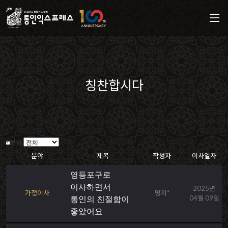
칭찬합시다
분야
분야
제목
작성자
이사일자
영등포구로
이사하면서
2025년
가정이사
명지*
04월 09일
통인의 친절함이
좋았어요