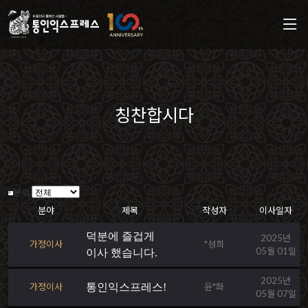
칭찬합시다
분야
분야
제목
작성자
이사일자
덕분에 즐겁게
2025년
가정이사
*성희
05월 01일
이사 했습니다.
2025년
가정이사
통인익스프레스!
윤*화
05월 07일