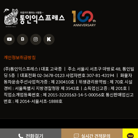
개인정보취급방침
(주)통인익스프레스 l 대표 고국종 ㅣ 주소 서울시 서초구 마방로 48, 통인빌
딩 5층 ㅣ대표전화 02-3678-0123 사업자번호 307-81-43194 ㅣ 화물자
동차운송주선사업허가증 : 제 230410호ㅣ위생관리용역법 : 제 70호 시설
경비 : 서울특별시 지방경찰청장 제 3543호ㅣ소득업신고증 : 제 201호ㅣ
직업소개업등록번호 : 제 2015-3220163-14-5-00056호 통신판매업신고
번호 : 제 2014-서울서초-1888호
© Copyright
통인익스프레스
. All Rights Reserved
카카