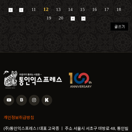
12
11
13
14
15
16
17
18
19
20
개인정보취급방침
(주)통인익스프레스 l 대표 고국종 ㅣ 주소 서울시 서초구 마방로 48, 통인빌