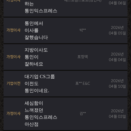
가정이사
에스트랜스포트(김연지)
04월 06일
하는
통인익스프레스
통인에서
2026년
가정이사
이사를
박**
04월 05일
잘했습니다
지방이사도
2026년
가정이사
통인이
포항댁
04월 04일
잘하네요
대기업 CS그룹
2026년
기업이전
이전도
포** E&C
04월 10일
통인이네요.
세심함이
느껴졌던
2026년
가정이사
김**
04월 03일
통인익스프레스
아산점