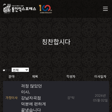
칭찬합시다
분야
분야
제목
작성자
이사일자
걱정 많았던
이사,
2026년
가정이사
강남자곡점
김*락
05월 02일
덕분에 편하게
끝냈습니다