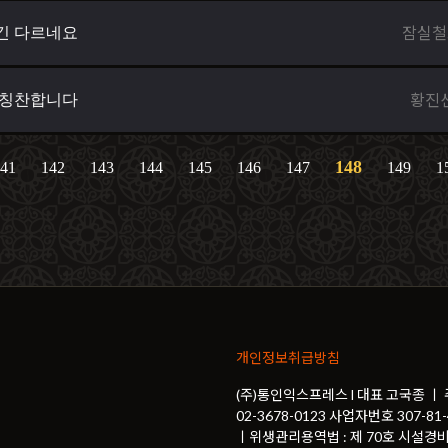
잠실철
긴 다르네요
황진
 칭찬합니다
148
41
142
143
144
145
146
147
149
1
개인정보취급방침
(주)통인익스프레스 l 대표 고국종 ㅣ
02-3678-0123 사업자번호 307-
ㅣ위생관리용역법 : 제 70호 시설경비