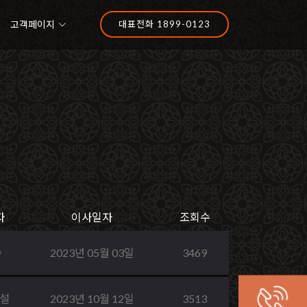
고객페이지
대표전화 1899-0123
자
이사일자
조회수
숙
2023년 05월 03일
3469
설
2023년 10월 12일
3513