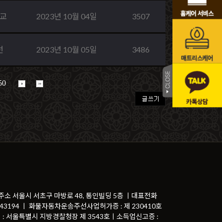
교
2023년 10월 04일
3507
선
2023년 10월 05일
3486
50
 주소 서울시 서초구 마방로 48, 통인빌딩 5층 ㅣ대표전화
81-43194 ㅣ 화물자동차운송주선사업허가증 : 제 230410호
 : 서울특별시 지방경찰청장 제 3543호ㅣ소득업신고증 :