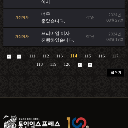
이사
너무
2024년
가정이사
김*준
08월 29일
좋았습니다.
프리미엄 이사
2024년
가정이사
이*선
08월 19일
진행하였습니다.
114
111
112
113
115
116
117
118
119
120