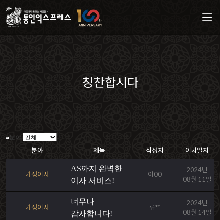
칭찬합시다
분야
분야
제목
작성자
이사일자
AS까지 완벽한
2024년
가정이사
이00
08월 11일
이사 서비스!
너무나
2024년
가정이사
류**
08월 14일
감사합니다!