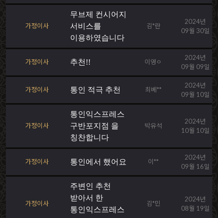
무브제 컨시어지
2024년
가정이사
서비스를
김*란
09월 30일
이용하였습니다
2024년
가정이사
추천!!
이영ㅇ
09월 09일
2024년
가정이사
통인 적극 추천
최베**
09월 10일
통인익스프레스
2024년
가정이사
구반포지점 을
박유석
10월 10일
칭찬합니다
2024년
가정이사
통인에서 했어요
이**
09월 16일
주변인 추천
받아서 한
2024년
가정이사
김*민
08월 19일
통인익스프레스