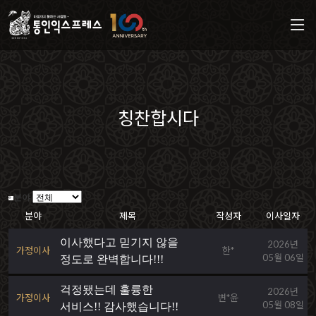
칭찬합시다
분야
분야
제목
작성자
이사일자
이사했다고 믿기지 않을
2026년
가정이사
한*
05월 06일
정도로 완벽합니다!!!
걱정됐는데 훌륭한
2026년
가정이사
변*윤
05월 08일
서비스!! 감사했습니다!!