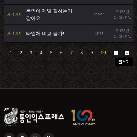
통인이 제일 잘하는거
2026년
가정이사
부산댁
05월 01일
같아요
2026년
가정이사
타업체 비교 불가!!
최*현
05월 01일
10
1
2
3
4
5
6
7
8
9