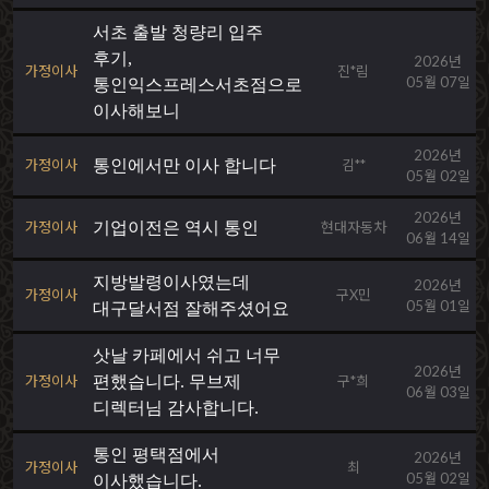
서초 출발 청량리 입주
후기,
2026년
가정이사
진*림
05월 07일
통인익스프레스서초점으로
이사해보니
2026년
가정이사
통인에서만 이사 합니다
김**
05월 02일
2026년
가정이사
기업이전은 역시 통인
현대자동차
06월 14일
지방발령이사였는데
2026년
가정이사
구X민
05월 01일
대구달서점 잘해주셨어요
삿날 카페에서 쉬고 너무
2026년
가정이사
편했습니다. 무브제
구*희
06월 03일
디렉터님 감사합니다.
통인 평택점에서
2026년
가정이사
최
05월 02일
이사했습니다.