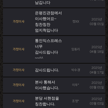
남깁니다
은평진관점에서
이사했어요~
2025년
가정이사
정XX
03월 01일
칭찬칭찬
엄지척입니다
통인익스프레스
너무
2025년
가정이사
임동리
04월 18일
감사드립니다
~~^^
2025년
가정이사
감사드립니다.
박수경
04월 17일
본사 통해서
2025년
가정이사
이두*
03월 01일
이사했습니다.
분당 서현점을
2025년
가정이사
조정*
03월 03일
칭찬합니다.