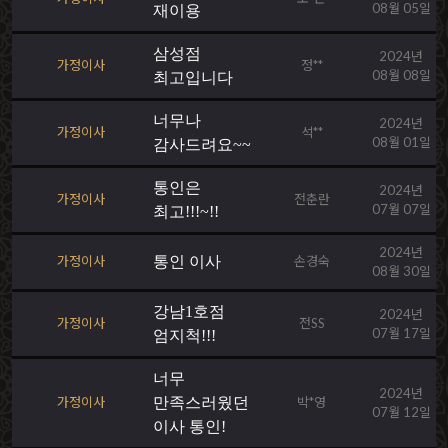
08월 05일
재이용
삼성점
2024년
가정이사
정**
08월 08일
최고입니다
너무나
2024년
가정이사
석**
08월 01일
감사드려요~~
통인은
2024년
가정이사
전춘란
07월 07일
최고!!!~!!
2024년
가정이사
통인 이사
손경숙
08월 30일
강남1호점
2024년
가정이사
전SS
07월 17일
엄지척!!!
너무
2024년
가정이사
만족스러웠던
박*영
07월 12일
이사 통인!